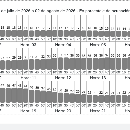
 de julio de 2026 a 02 de agosto de 2026
- En porcentaje de ocupació
18
18
18
18
17
17
17
17
17
17
17
17
17
16
16
16
16
15
15
14
14
14
1
40'
50'
00'
10'
20'
30'
40'
50'
00'
10'
20'
30'
40'
50'
00'
10'
20'
30'
40'
50'
00'
10'
2
2
Hora: 03
Hora: 04
Hora: 05
Ho
3
37
37
37
36
36
36
36
36
36
36
36
35
35
33
32
31
31
30
29
29
27
27
40'
50'
00'
10'
20'
30'
40'
50'
00'
10'
20'
30'
40'
50'
00'
10'
20'
30'
40'
50'
00'
10'
2
0
Hora: 11
Hora: 12
Hora: 13
Ho
47
47
46
46
44
40
39
37
35
32
30
29
27
26
24
22
22
22
21
21
21
21
2
40'
50'
00'
10'
20'
30'
40'
50'
00'
10'
20'
30'
40'
50'
00'
10'
20'
30'
40'
50'
00'
10'
2
8
Hora: 19
Hora: 20
Hora: 21
Ho