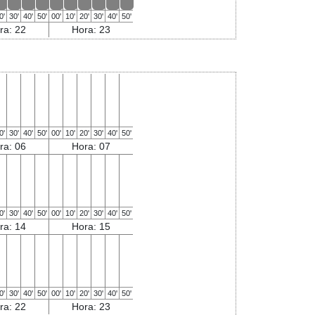
0'
30'
40'
50'
00'
10'
20'
30'
40'
50'
ra: 22
Hora: 23
0'
30'
40'
50'
00'
10'
20'
30'
40'
50'
ra: 06
Hora: 07
0'
30'
40'
50'
00'
10'
20'
30'
40'
50'
ra: 14
Hora: 15
0'
30'
40'
50'
00'
10'
20'
30'
40'
50'
ra: 22
Hora: 23