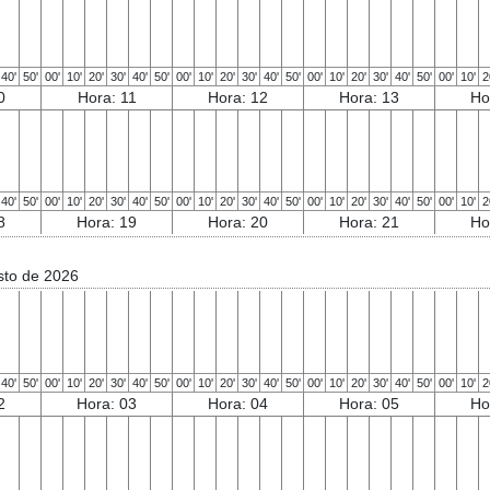
40'
50'
00'
10'
20'
30'
40'
50'
00'
10'
20'
30'
40'
50'
00'
10'
20'
30'
40'
50'
00'
10'
2
0
Hora: 11
Hora: 12
Hora: 13
Ho
40'
50'
00'
10'
20'
30'
40'
50'
00'
10'
20'
30'
40'
50'
00'
10'
20'
30'
40'
50'
00'
10'
2
8
Hora: 19
Hora: 20
Hora: 21
Ho
sto de 2026
40'
50'
00'
10'
20'
30'
40'
50'
00'
10'
20'
30'
40'
50'
00'
10'
20'
30'
40'
50'
00'
10'
2
2
Hora: 03
Hora: 04
Hora: 05
Ho