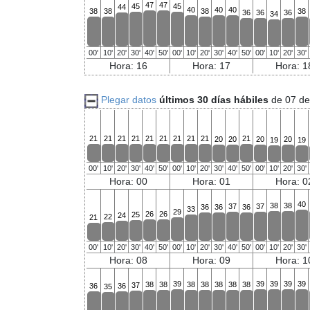
47
47
45
45
44
40
40
40
38
38
38
38
36
36
36
34
00'
10'
20'
30'
40'
50'
00'
10'
20'
30'
40'
50'
00'
10'
20'
30'
Hora: 16
Hora: 17
Hora: 1
Plegar datos
últimos 30 días hábiles
de 07 de
21
21
21
21
21
21
21
21
21
21
20
20
20
20
19
19
00'
10'
20'
30'
40'
50'
00'
10'
20'
30'
40'
50'
00'
10'
20'
30'
Hora: 00
Hora: 01
Hora: 0
40
38
38
37
37
36
36
36
33
29
26
26
25
24
22
21
00'
10'
20'
30'
40'
50'
00'
10'
20'
30'
40'
50'
00'
10'
20'
30'
Hora: 08
Hora: 09
Hora: 1
39
39
39
39
39
38
38
38
38
38
38
38
37
36
36
35