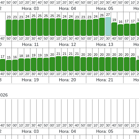
40'
50'
00'
10'
20'
30'
40'
50'
00'
10'
20'
30'
40'
50'
00'
10'
20'
30'
40'
50'
00'
10'
2
2
Hora: 03
Hora: 04
Hora: 05
Ho
27
26
25
25
25
25
25
24
24
24
24
23
23
23
23
23
23
19
1
17
17
16
40'
50'
00'
10'
20'
30'
40'
50'
00'
10'
20'
30'
40'
50'
00'
10'
20'
30'
40'
50'
00'
10'
2
0
Hora: 11
Hora: 12
Hora: 13
Ho
21
21
21
21
20
20
20
20
20
20
20
20
20
20
19
19
19
18
18
17
16
1
15
40'
50'
00'
10'
20'
30'
40'
50'
00'
10'
20'
30'
40'
50'
00'
10'
20'
30'
40'
50'
00'
10'
2
8
Hora: 19
Hora: 20
Hora: 21
Ho
2026
40'
50'
00'
10'
20'
30'
40'
50'
00'
10'
20'
30'
40'
50'
00'
10'
20'
30'
40'
50'
00'
10'
2
2
Hora: 03
Hora: 04
Hora: 05
Ho