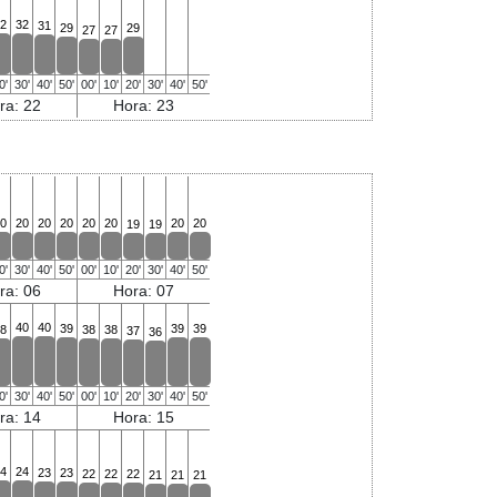
2
32
31
29
29
27
27
0'
30'
40'
50'
00'
10'
20'
30'
40'
50'
ra: 22
Hora: 23
0
20
20
20
20
20
20
20
19
19
0'
30'
40'
50'
00'
10'
20'
30'
40'
50'
ra: 06
Hora: 07
40
40
39
39
39
8
38
38
37
36
0'
30'
40'
50'
00'
10'
20'
30'
40'
50'
ra: 14
Hora: 15
4
24
23
23
22
22
22
21
21
21