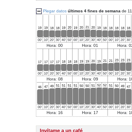
Plegar datos
últimos 4 fines de semana
de 11
21
20
20
20
19
19
19
19
19
18
18
18
18
18
18
18
00'
10'
20'
30'
40'
50'
00'
10'
20'
30'
40'
50'
00'
10'
20'
30'
Hora: 00
Hora: 01
Hora: 0
23
23
23
21
21
20
19
19
19
18
18
18
17
17
17
17
00'
10'
20'
30'
40'
50'
00'
10'
20'
30'
40'
50'
00'
10'
20'
30'
Hora: 08
Hora: 09
Hora: 1
52
52
51
51
51
51
51
51
50
50
50
49
49
47
47
46
00'
10'
20'
30'
40'
50'
00'
10'
20'
30'
40'
50'
00'
10'
20'
30'
Hora: 16
Hora: 17
Hora: 1
Invítame a un café