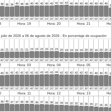
43
42
42
40
40
40
40
40
40
40
40
40
40
40
40
40
40
38
38
38
36
36
3
40'
50'
00'
10'
20'
30'
40'
50'
00'
10'
20'
30'
40'
50'
00'
10'
20'
30'
40'
50'
00'
10'
2
8
Hora: 19
Hora: 20
Hora: 21
Ho
 julio de 2026 a 06 de agosto de 2026
- En porcentaje de ocupación
23
23
23
23
23
23
21
21
21
21
21
20
20
20
20
20
20
2
19
19
19
19
19
40'
50'
00'
10'
20'
30'
40'
50'
00'
10'
20'
30'
40'
50'
00'
10'
20'
30'
40'
50'
00'
10'
2
2
Hora: 03
Hora: 04
Hora: 05
Ho
44
43
43
43
42
42
42
42
42
42
42
42
42
42
42
42
41
41
41
40
40
40
3
40'
50'
00'
10'
20'
30'
40'
50'
00'
10'
20'
30'
40'
50'
00'
10'
20'
30'
40'
50'
00'
10'
2
0
Hora: 11
Hora: 12
Hora: 13
Ho
40
39
38
38
38
37
37
37
36
36
36
34
34
33
32
32
30
30
29
27
25
25
2