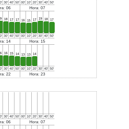
0'
30'
40'
50'
00'
10'
20'
30'
40'
50'
ra: 06
Hora: 07
9
19
18
18
17
17
17
17
16
15
0'
30'
40'
50'
00'
10'
20'
30'
40'
50'
ra: 14
Hora: 15
6
16
15
14
14
13
13
0'
30'
40'
50'
00'
10'
20'
30'
40'
50'
ra: 22
Hora: 23
0'
30'
40'
50'
00'
10'
20'
30'
40'
50'
ra: 06
Hora: 07