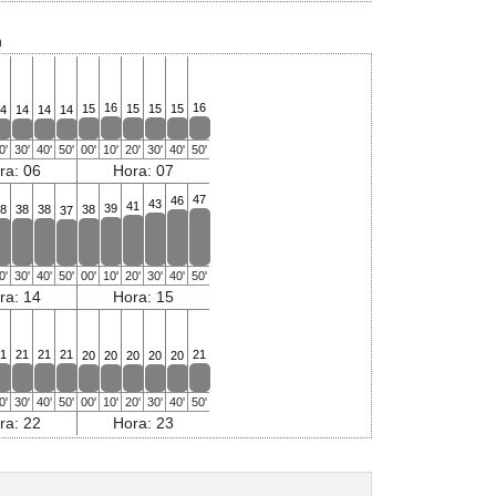
n
16
16
15
15
15
15
4
14
14
14
0'
30'
40'
50'
00'
10'
20'
30'
40'
50'
ra: 06
Hora: 07
47
46
43
41
39
8
38
38
38
37
0'
30'
40'
50'
00'
10'
20'
30'
40'
50'
ra: 14
Hora: 15
1
21
21
21
21
20
20
20
20
20
0'
30'
40'
50'
00'
10'
20'
30'
40'
50'
ra: 22
Hora: 23