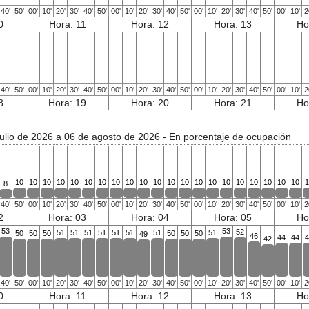
40'
50'
00'
10'
20'
30'
40'
50'
00'
10'
20'
30'
40'
50'
00'
10'
20'
30'
40'
50'
00'
10'
2
0
Hora: 11
Hora: 12
Hora: 13
Ho
40'
50'
00'
10'
20'
30'
40'
50'
00'
10'
20'
30'
40'
50'
00'
10'
20'
30'
40'
50'
00'
10'
2
8
Hora: 19
Hora: 20
Hora: 21
Ho
julio de 2026 a 06 de agosto de 2026
- En porcentaje de ocupación
10
10
10
10
10
10
10
10
10
10
10
10
10
10
10
10
10
10
10
10
10
1
8
40'
50'
00'
10'
20'
30'
40'
50'
00'
10'
20'
30'
40'
50'
00'
10'
20'
30'
40'
50'
00'
10'
2
2
Hora: 03
Hora: 04
Hora: 05
Ho
53
53
52
51
51
51
51
51
51
51
51
50
50
50
50
50
50
49
46
44
44
4
42
40'
50'
00'
10'
20'
30'
40'
50'
00'
10'
20'
30'
40'
50'
00'
10'
20'
30'
40'
50'
00'
10'
2
0
Hora: 11
Hora: 12
Hora: 13
Ho