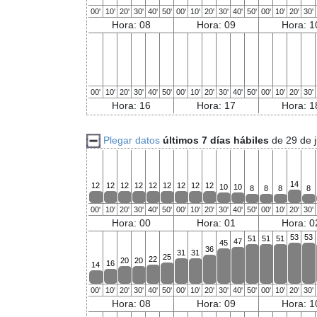
00'
10'
20'
30'
40'
50'
00'
10'
20'
30'
40'
50'
00'
10'
20'
30'
Hora: 08
Hora: 09
Hora: 1
00'
10'
20'
30'
40'
50'
00'
10'
20'
30'
40'
50'
00'
10'
20'
30'
Hora: 16
Hora: 17
Hora: 1
Plegar datos
últimos 7 días hábiles
de 29 de 
14
12
12
12
12
12
12
12
12
12
10
10
8
8
8
8
00'
10'
20'
30'
40'
50'
00'
10'
20'
30'
40'
50'
00'
10'
20'
30'
Hora: 00
Hora: 01
Hora: 0
53
53
51
51
51
47
45
36
31
31
25
22
20
20
16
14
00'
10'
20'
30'
40'
50'
00'
10'
20'
30'
40'
50'
00'
10'
20'
30'
Hora: 08
Hora: 09
Hora: 1