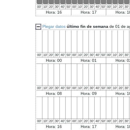
00'
10'
20'
30'
40'
50'
00'
10'
20'
30'
40'
50'
00'
10'
20'
30'
Hora: 16
Hora: 17
Hora: 1
Plegar datos
último fin de semana
de 01 de a
00'
10'
20'
30'
40'
50'
00'
10'
20'
30'
40'
50'
00'
10'
20'
30'
Hora: 00
Hora: 01
Hora: 0
00'
10'
20'
30'
40'
50'
00'
10'
20'
30'
40'
50'
00'
10'
20'
30'
Hora: 08
Hora: 09
Hora: 1
00'
10'
20'
30'
40'
50'
00'
10'
20'
30'
40'
50'
00'
10'
20'
30'
Hora: 16
Hora: 17
Hora: 1