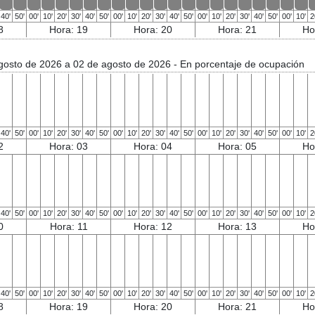
40'
50'
00'
10'
20'
30'
40'
50'
00'
10'
20'
30'
40'
50'
00'
10'
20'
30'
40'
50'
00'
10'
2
8
Hora: 19
Hora: 20
Hora: 21
Ho
gosto de 2026 a 02 de agosto de 2026
- En porcentaje de ocupación
40'
50'
00'
10'
20'
30'
40'
50'
00'
10'
20'
30'
40'
50'
00'
10'
20'
30'
40'
50'
00'
10'
2
2
Hora: 03
Hora: 04
Hora: 05
Ho
40'
50'
00'
10'
20'
30'
40'
50'
00'
10'
20'
30'
40'
50'
00'
10'
20'
30'
40'
50'
00'
10'
2
0
Hora: 11
Hora: 12
Hora: 13
Ho
40'
50'
00'
10'
20'
30'
40'
50'
00'
10'
20'
30'
40'
50'
00'
10'
20'
30'
40'
50'
00'
10'
2
8
Hora: 19
Hora: 20
Hora: 21
Ho