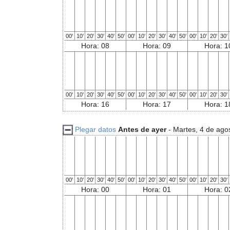
00'
10'
20'
30'
40'
50'
00'
10'
20'
30'
40'
50'
00'
10'
20'
30'
Hora: 08
Hora: 09
Hora: 1
00'
10'
20'
30'
40'
50'
00'
10'
20'
30'
40'
50'
00'
10'
20'
30'
Hora: 16
Hora: 17
Hora: 1
Plegar datos
Antes de ayer
- Martes, 4 de ago
00'
10'
20'
30'
40'
50'
00'
10'
20'
30'
40'
50'
00'
10'
20'
30'
Hora: 00
Hora: 01
Hora: 0