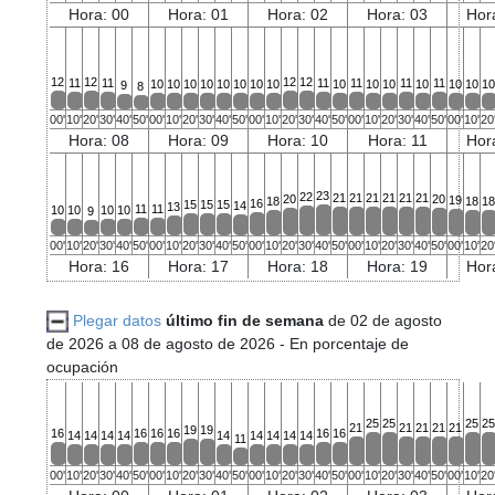
Hora: 00
Hora: 01
Hora: 02
Hora: 03
Hor
12
12
12
12
11
11
11
11
11
11
10
10
10
10
10
10
10
10
10
10
10
10
10
10
1
9
8
00'
10'
20'
30'
40'
50'
00'
10'
20'
30'
40'
50'
00'
10'
20'
30'
40'
50'
00'
10'
20'
30'
40'
50'
00'
10'
20
Hora: 08
Hora: 09
Hora: 10
Hora: 11
Hor
23
22
21
21
21
21
21
21
20
20
19
18
18
1
16
15
15
15
14
13
11
11
10
10
10
10
9
00'
10'
20'
30'
40'
50'
00'
10'
20'
30'
40'
50'
00'
10'
20'
30'
40'
50'
00'
10'
20'
30'
40'
50'
00'
10'
20
Hora: 16
Hora: 17
Hora: 18
Hora: 19
Hor
Plegar datos
último fin de semana
de 02 de agosto
de 2026 a 08 de agosto de 2026
- En porcentaje de
ocupación
25
25
25
2
21
21
21
21
21
19
19
16
16
16
16
16
16
14
14
14
14
14
14
14
14
14
11
00'
10'
20'
30'
40'
50'
00'
10'
20'
30'
40'
50'
00'
10'
20'
30'
40'
50'
00'
10'
20'
30'
40'
50'
00'
10'
20