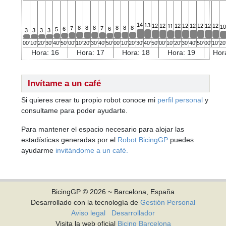
14
13
12
12
12
12
12
12
12
12
11
1
8
8
8
8
8
8
7
7
6
6
5
3
3
3
3
00'
10'
20'
30'
40'
50'
00'
10'
20'
30'
40'
50'
00'
10'
20'
30'
40'
50'
00'
10'
20'
30'
40'
50'
00'
10'
20
Hora: 16
Hora: 17
Hora: 18
Hora: 19
Hor
Invítame a un café
Si quieres crear tu propio robot conoce mi
perfil personal
y
consultame para poder ayudarte.
Para mantener el espacio necesario para alojar las
estadísticas generadas por el
Robot BicingGP
puedes
ayudarme
invitándome a un café.
BicingGP © 2026 ~ Barcelona, España
Desarrollado con la tecnología de
Gestión Personal
Aviso legal
Desarrollador
Visita la web oficial
Bicing Barcelona