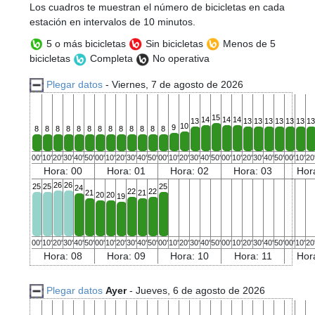
Los cuadros te muestran el número de bicicletas en cada
estación en intervalos de 10 minutos.
5 o más bicicletas
Sin bicicletas
Menos de 5
bicicletas
Completa
No operativa
Plegar datos
- Viernes, 7 de agosto de 2026
15
14
14
14
13
13
13
13
13
13
13
1
10
9
8
8
8
8
8
8
8
8
8
8
8
8
8
00'
10'
20'
30'
40'
50'
00'
10'
20'
30'
40'
50'
00'
10'
20'
30'
40'
50'
00'
10'
20'
30'
40'
50'
00'
10'
20
Hora: 00
Hora: 01
Hora: 02
Hora: 03
Hor
26
26
25
25
25
24
22
22
21
21
20
20
19
00'
10'
20'
30'
40'
50'
00'
10'
20'
30'
40'
50'
00'
10'
20'
30'
40'
50'
00'
10'
20'
30'
40'
50'
00'
10'
20
Hora: 08
Hora: 09
Hora: 10
Hora: 11
Hor
Plegar datos
Ayer
- Jueves, 6 de agosto de 2026