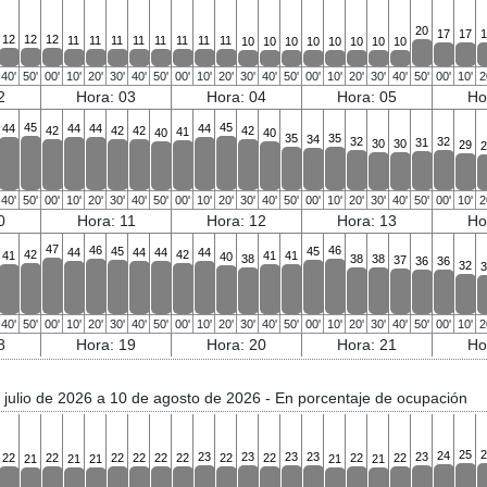
20
17
17
1
12
12
12
11
11
11
11
11
11
11
11
10
10
10
10
10
10
10
10
40'
50'
00'
10'
20'
30'
40'
50'
00'
10'
20'
30'
40'
50'
00'
10'
20'
30'
40'
50'
00'
10'
2
2
Hora: 03
Hora: 04
Hora: 05
Ho
45
45
44
44
44
44
42
42
42
42
41
40
40
35
35
34
32
32
31
30
30
29
2
40'
50'
00'
10'
20'
30'
40'
50'
00'
10'
20'
30'
40'
50'
00'
10'
20'
30'
40'
50'
00'
10'
2
0
Hora: 11
Hora: 12
Hora: 13
Ho
47
46
46
45
45
44
44
44
44
42
42
41
41
41
40
38
38
38
37
36
36
32
3
40'
50'
00'
10'
20'
30'
40'
50'
00'
10'
20'
30'
40'
50'
00'
10'
20'
30'
40'
50'
00'
10'
2
8
Hora: 19
Hora: 20
Hora: 21
Ho
 julio de 2026 a 10 de agosto de 2026
- En porcentaje de ocupación
25
2
24
23
23
23
23
23
22
22
22
22
22
22
22
22
22
22
21
21
21
21
21