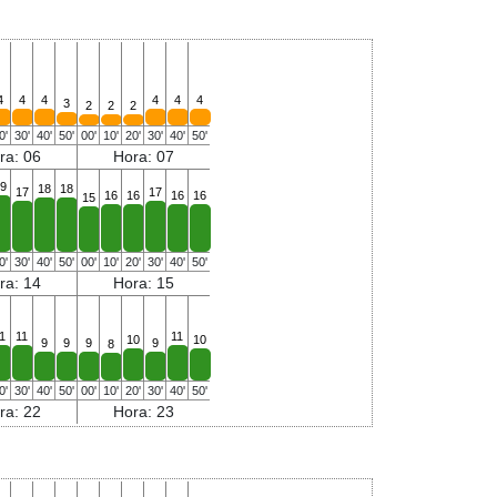
4
4
4
4
4
4
3
2
2
2
0'
30'
40'
50'
00'
10'
20'
30'
40'
50'
ra: 06
Hora: 07
9
18
18
17
17
16
16
16
16
15
0'
30'
40'
50'
00'
10'
20'
30'
40'
50'
ra: 14
Hora: 15
1
11
11
10
10
9
9
9
9
8
0'
30'
40'
50'
00'
10'
20'
30'
40'
50'
ra: 22
Hora: 23