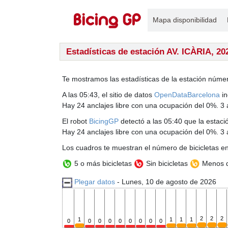
Mapa disponibilidad
Estadísticas de estación AV. ICÀRIA, 20
Te mostramos las estadísticas de la estación núme
A las 05:43, el sitio de datos
OpenDataBarcelona
in
Hay 24 anclajes libre con una ocupación del 0%. 3 
El robot
BicingGP
detectó a las 05:40 que la estació
Hay 24 anclajes libre con una ocupación del 0%. 3 
Los cuadros te muestran el número de bicicletas en
5 o más bicicletas
Sin bicicletas
Menos d
Plegar datos
- Lunes, 10 de agosto de 2026
2
2
2
1
1
1
1
0
0
0
0
0
0
0
0
0