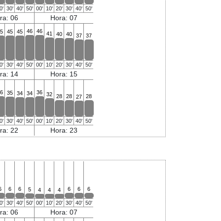
0'
30'
40'
50'
00'
10'
20'
30'
40'
50'
ra: 06
Hora: 07
46
46
5
45
45
41
40
40
37
37
0'
30'
40'
50'
00'
10'
20'
30'
40'
50'
ra: 14
Hora: 15
6
36
35
34
34
32
28
28
28
27
0'
30'
40'
50'
00'
10'
20'
30'
40'
50'
ra: 22
Hora: 23
6
6
6
6
6
6
5
4
4
4
0'
30'
40'
50'
00'
10'
20'
30'
40'
50'
ra: 06
Hora: 07