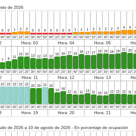
osto de 2026
4
4
3
2
2
2
2
2
2
1
1
1
1
0
0
0
0
0
0
0
0
0
40'
50'
00'
10'
20'
30'
40'
50'
00'
10'
20'
30'
40'
50'
00'
10'
20'
30'
40'
50'
00'
10'
2
2
Hora: 03
Hora: 04
Hora: 05
Ho
21
20
19
19
19
1
18
18
17
17
17
16
16
15
15
15
13
13
12
12
11
9
7
40'
50'
00'
10'
20'
30'
40'
50'
00'
10'
20'
30'
40'
50'
00'
10'
20'
30'
40'
50'
00'
10'
2
0
Hora: 11
Hora: 12
Hora: 13
Ho
22
22
22
22
22
21
20
20
20
16
14
13
12
12
12
12
11
11
11
11
1
10
10
40'
50'
00'
10'
20'
30'
40'
50'
00'
10'
20'
30'
40'
50'
00'
10'
20'
30'
40'
50'
00'
10'
2
8
Hora: 19
Hora: 20
Hora: 21
Ho
julio de 2026 a 10 de agosto de 2026
- En porcentaje de ocupación