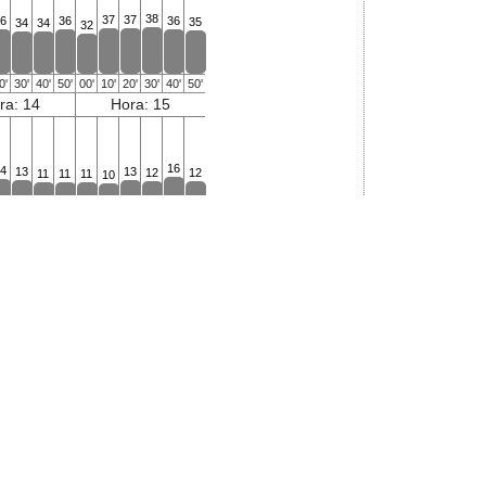
38
37
37
6
36
36
35
34
34
32
0'
30'
40'
50'
00'
10'
20'
30'
40'
50'
ra: 14
Hora: 15
16
4
13
13
12
12
11
11
11
10
0'
30'
40'
50'
00'
10'
20'
30'
40'
50'
ra: 22
Hora: 23
n
14
14
14
14
13
13
13
13
13
2
0'
30'
40'
50'
00'
10'
20'
30'
40'
50'
ra: 06
Hora: 07
50
49
49
47
45
44
43
42
42
1