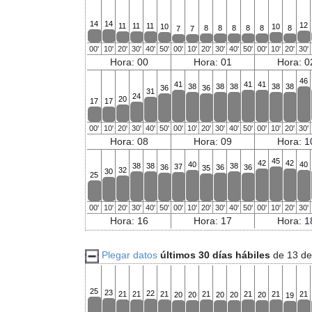
14
14
12
11
11
11
10
10
8
8
8
8
8
8
7
7
00'
10'
20'
30'
40'
50'
00'
10'
20'
30'
40'
50'
00'
10'
20'
30'
Hora: 00
Hora: 01
Hora: 0
46
41
41
41
38
38
38
38
38
36
36
31
24
20
17
17
00'
10'
20'
30'
40'
50'
00'
10'
20'
30'
40'
50'
00'
10'
20'
30'
Hora: 08
Hora: 09
Hora: 1
45
42
42
40
40
38
38
38
37
36
36
36
35
32
30
25
00'
10'
20'
30'
40'
50'
00'
10'
20'
30'
40'
50'
00'
10'
20'
30'
Hora: 16
Hora: 17
Hora: 1
Plegar datos
últimos 30 días hábiles
de 13 de
25
23
22
21
21
21
21
21
21
21
20
20
20
20
20
19