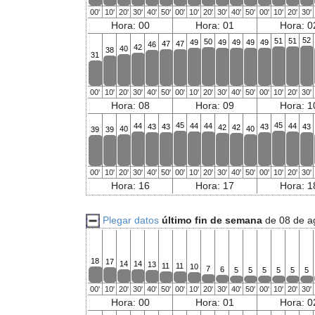
00'
10'
20'
30'
40'
50'
00'
10'
20'
30'
40'
50'
00'
10'
20'
30'
Hora: 00
Hora: 01
Hora: 0
52
51
51
50
49
49
49
49
49
47
47
46
42
40
38
31
00'
10'
20'
30'
40'
50'
00'
10'
20'
30'
40'
50'
00'
10'
20'
30'
Hora: 08
Hora: 09
Hora: 1
45
45
44
44
44
44
43
43
43
43
42
42
40
40
39
39
00'
10'
20'
30'
40'
50'
00'
10'
20'
30'
40'
50'
00'
10'
20'
30'
Hora: 16
Hora: 17
Hora: 1
Plegar datos
último fin de semana
de 08 de a
18
17
14
14
13
11
11
10
7
6
5
5
5
5
5
5
00'
10'
20'
30'
40'
50'
00'
10'
20'
30'
40'
50'
00'
10'
20'
30'
Hora: 00
Hora: 01
Hora: 0