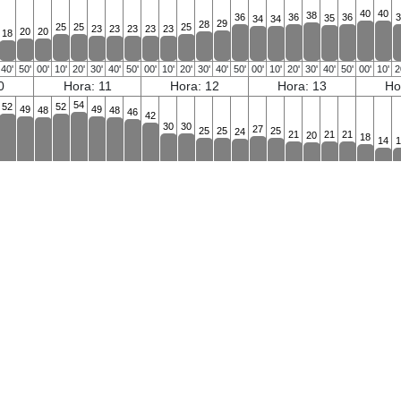
40
40
38
36
36
36
3
35
34
34
29
28
25
25
25
23
23
23
23
23
20
20
18
40'
50'
00'
10'
20'
30'
40'
50'
00'
10'
20'
30'
40'
50'
00'
10'
20'
30'
40'
50'
00'
10'
2
0
Hora: 11
Hora: 12
Hora: 13
Ho
54
52
52
49
49
48
48
46
42
30
30
27
25
25
25
24
21
21
21
20
18
14
1
40'
50'
00'
10'
20'
30'
40'
50'
00'
10'
20'
30'
40'
50'
00'
10'
20'
30'
40'
50'
00'
10'
2
8
Hora: 19
Hora: 20
Hora: 21
Ho
 de julio de 2026 a 09 de agosto de 2026
- En porcentaje de ocupació
15
14
14
14
14
14
13
13
13
13
13
13
12
12
12
12
12
1
11
10
10
10
10
40'
50'
00'
10'
20'
30'
40'
50'
00'
10'
20'
30'
40'
50'
00'
10'
20'
30'
40'
50'
00'
10'
2
2
Hora: 03
Hora: 04
Hora: 05
Ho
44
43
42
42
42
42
42
42
42
42
4
39
38
37
37
36
34
34
34
34
31
31
27