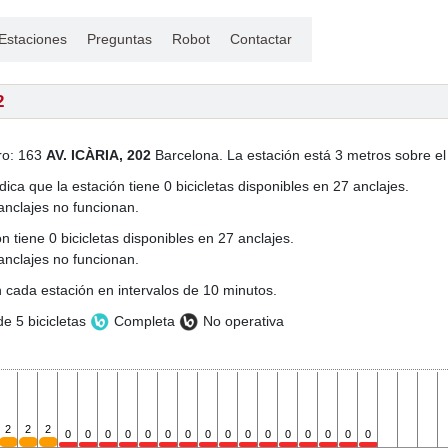
Estaciones
Preguntas
Robot
Contactar
2
ro: 163
AV. ICÀRIA, 202
Barcelona. La estación está 3 metros sobre el 
dica que la estación tiene 0 bicicletas disponibles en 27 anclajes.
anclajes no funcionan.
n tiene 0 bicicletas disponibles en 27 anclajes.
anclajes no funcionan.
 cada estación en intervalos de 10 minutos.
e 5 bicicletas
Completa
No operativa
2
2
2
0
0
0
0
0
0
0
0
0
0
0
0
0
0
0
0