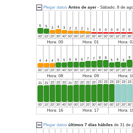
Plegar datos
Antes de ayer
- Sábado, 8 de ag
6
5
4
3
3
2
2
2
1
0
0
0
0
0
0
0
00'
10'
20'
30'
40'
50'
00'
10'
20'
30'
40'
50'
00'
10'
20'
30'
Hora: 00
Hora: 01
Hora: 0
9
8
8
7
7
6
6
6
6
5
5
5
5
4
4
4
00'
10'
20'
30'
40'
50'
00'
10'
20'
30'
40'
50'
00'
10'
20'
30'
Hora: 08
Hora: 09
Hora: 1
23
23
23
23
23
23
22
22
22
22
22
22
22
21
21
21
00'
10'
20'
30'
40'
50'
00'
10'
20'
30'
40'
50'
00'
10'
20'
30'
Hora: 16
Hora: 17
Hora: 1
Plegar datos
últimos 7 días hábiles
de 31 de 