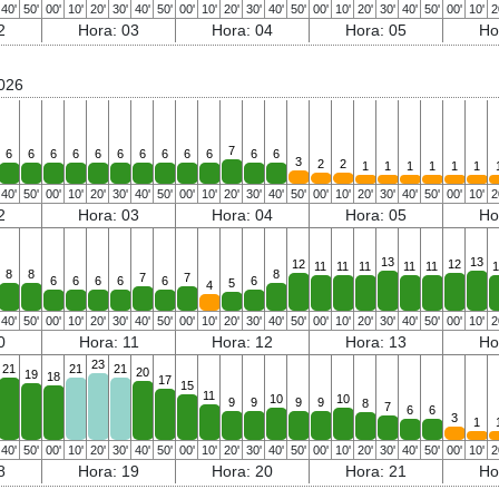
40'
50'
00'
10'
20'
30'
40'
50'
00'
10'
20'
30'
40'
50'
00'
10'
20'
30'
40'
50'
00'
10'
2
2
Hora: 03
Hora: 04
Hora: 05
Ho
2026
7
6
6
6
6
6
6
6
6
6
6
6
6
3
2
2
1
1
1
1
1
1
40'
50'
00'
10'
20'
30'
40'
50'
00'
10'
20'
30'
40'
50'
00'
10'
20'
30'
40'
50'
00'
10'
2
2
Hora: 03
Hora: 04
Hora: 05
Ho
13
13
12
12
11
11
11
11
11
1
8
8
8
7
7
6
6
6
6
6
6
5
4
40'
50'
00'
10'
20'
30'
40'
50'
00'
10'
20'
30'
40'
50'
00'
10'
20'
30'
40'
50'
00'
10'
2
0
Hora: 11
Hora: 12
Hora: 13
Ho
23
21
21
21
20
19
18
17
15
11
10
10
9
9
9
9
8
7
6
6
3
1
40'
50'
00'
10'
20'
30'
40'
50'
00'
10'
20'
30'
40'
50'
00'
10'
20'
30'
40'
50'
00'
10'
2
8
Hora: 19
Hora: 20
Hora: 21
Ho