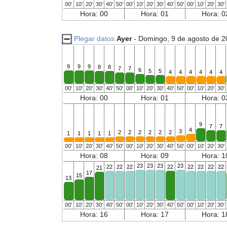
00'
10'
20'
30'
40'
50'
00'
10'
20'
30'
40'
50'
00'
10'
20'
30'
Hora: 00
Hora: 01
Hora: 0
Plegar datos
Ayer
- Domingo, 9 de agosto de 
9
9
9
8
8
7
7
6
5
5
4
4
4
4
4
4
00'
10'
20'
30'
40'
50'
00'
10'
20'
30'
40'
50'
00'
10'
20'
30'
Hora: 00
Hora: 01
Hora: 0
9
7
7
4
3
2
2
2
2
2
2
1
1
1
1
1
00'
10'
20'
30'
40'
50'
00'
10'
20'
30'
40'
50'
00'
10'
20'
30'
Hora: 08
Hora: 09
Hora: 1
23
23
23
23
22
22
22
22
22
22
22
22
21
17
15
13
00'
10'
20'
30'
40'
50'
00'
10'
20'
30'
40'
50'
00'
10'
20'
30'
Hora: 16
Hora: 17
Hora: 1