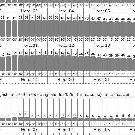
40'
50'
00'
10'
20'
30'
40'
50'
00'
10'
20'
30'
40'
50'
00'
10'
20'
30'
40'
50'
00'
10'
2
2
Hora: 03
Hora: 04
Hora: 05
Ho
52
51
51
51
51
51
51
50
49
49
49
49
49
49
48
48
47
46
46
46
46
46
4
40'
50'
00'
10'
20'
30'
40'
50'
00'
10'
20'
30'
40'
50'
00'
10'
20'
30'
40'
50'
00'
10'
2
0
Hora: 11
Hora: 12
Hora: 13
Ho
49
49
48
48
47
47
47
47
47
47
46
45
44
44
44
42
41
40
40
39
39
38
3
40'
50'
00'
10'
20'
30'
40'
50'
00'
10'
20'
30'
40'
50'
00'
10'
20'
30'
40'
50'
00'
10'
2
8
Hora: 19
Hora: 20
Hora: 21
Ho
gosto de 2026 a 09 de agosto de 2026
- En porcentaje de ocupación
10
10
8
8
8
7
7
7
7
7
7
7
7
6
6
5
5
5
4
4
4
4
40'
50'
00'
10'
20'
30'
40'
50'
00'
10'
20'
30'
40'
50'
00'
10'
20'
30'
40'
50'
00'
10'
2
2
Hora: 03
Hora: 04
Hora: 05
Ho